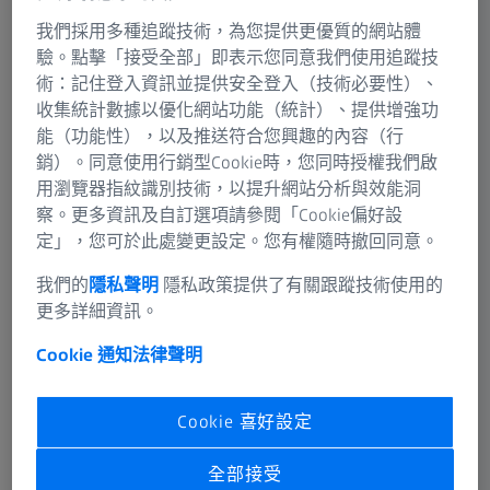
我們採用多種追蹤技術，為您提供更優質的網站體
驗。點擊「接受全部」即表示您同意我們使用追蹤技
術：記住登入資訊並提供安全登入（技術必要性）、
探索 ZEISS 光學儀器和系統
收集統計數據以優化網站功能（統計）、提供增強功
使用最先進的技術來提高效率，並讓您的業務脫穎而
能（功能性），以及推送符合您興趣的內容（行
出。
銷）。同意使用行銷型Cookie時，您同時授權我們啟
用瀏覽器指紋識別技術，以提升網站分析與效能洞
察。更多資訊及自訂選項請參閱「Cookie偏好設
定」，您可於此處變更設定。您有權隨時撤回同意。
數位中心定位
提供數位中心定位、虛擬鏡框
我們的
隱私聲明
隱私政策提供了有關跟蹤技術使用的
試戴等功能的數位平台。
更多詳細資訊。
Cookie 通知
法律聲明
Cookie 喜好設定
全部接受