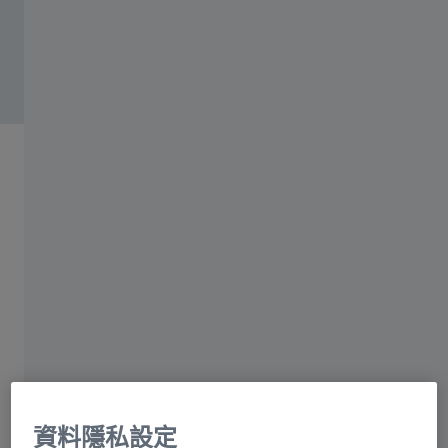
ZEISS Sunlens
資訊殘餘風險
蔡司集團
適合護眼專業人員的 ZEISS 產品
為客戶提供新的視覺體驗
ZEISS Vision Care
我們知道您認真看待如何提供不可妥協的視覺
體驗。我們將利用專門為每位客戶的個人需求
而設計的一系列全方位服務、鏡片和護眼解決
方案來支持這項承諾。
資料隱私設定
與我們聯絡