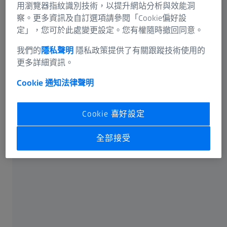
深入瞭解蔡司半導體的技術
用瀏覽器指紋識別技術，以提升網站分析與效能洞
察。更多資訊及自訂選項請參閱「Cookie偏好設
定」，您可於此處變更設定。您有權隨時撤回同意。
我們的
隱私聲明
隱私政策提供了有關跟蹤技術使用的
更多詳細資訊。
洞察明日科技趨勢
Cookie 通知
法律聲明
蔡司 SMT 雜誌（目前僅提供英文版本）
Cookie 喜好設定
全部接受
蔡司 SMT 雜誌
永續發展貫穿始終：從設計到園區