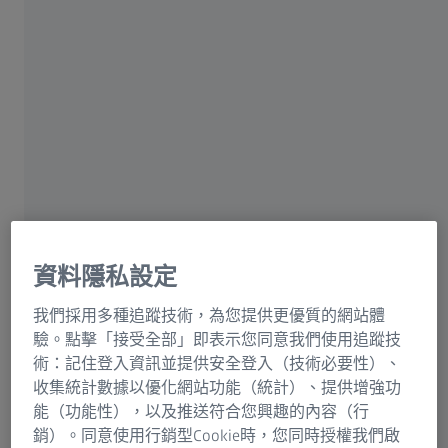
我們憑藉光學技術與創新，已引領半導體技術前進超過
50 年之久。​講究最大的精密度與更短的波長－目前達到
13.5 奈米。透過極紫外光技術，我們已引領晶片技術邁向
全新境界－挑戰技術可能性的極限。我們的解決方案涵蓋
微影光學
、
光罩
及
檢測、量測與缺陷分析
，以此賦能全球
晶片製造商，使他們得以實現生產更強大、更節能且更具
成本效益的記憶體和處理器晶片。​這是智慧型手機、智慧
住家和智慧工廠的根基，也是數位化生活與工作的必要元
件。形塑未來的樣貌，歸功於蔡司，感謝蔡司帶來的半導
體技術。​
資料隱私設定
微影光學
我們採用多種追蹤技術，為您提供更優質的網站體
光罩解決方案
驗。點擊「接受全部」即表示您同意我們使用追蹤技
術：記住登入資訊並提供安全登入（技術必要性）、
晶圓量產解決方案
收集統計數據以優化網站功能（統計）、提供增強功
能（功能性），以及推送符合您興趣的內容（行
銷）。同意使用行銷型Cookie時，您同時授權我們啟