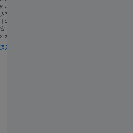
在蔡司半導體，我們結合精密技術、創新思維與夥伴關係，突破
科技的極限。然而，未來科技開發無法單靠一己之力，因此我們
與客戶、研究機構及產業夥伴長期緊密合作，攜手前行。超過三
十年的研發投入終有所成，蔡司半導體、創浦以及弗勞恩霍夫協
會（Fraunhofer Institute）組成的研發團隊，於2020年憑藉極紫
外光技術榮獲德國未來獎（German Future Prize）。
深入瞭解我們的獲獎紀錄
我們的微影光學
用於晶片的精確曝光
極紫外光微影
精密度為 13.5 奈米的極短波長光源