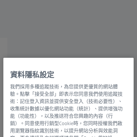
改善生活品質
ZEISS醫療解決方案
資料隱私設定
我們推動健康照護技術的進步、效率和使用，
作為醫生改善患者的生活品質的最強後盾。
我們採用多種追蹤技術，為您提供更優質的網站體
驗。點擊「接受全部」即表示您同意我們使用追蹤技
術：記住登入資訊並提供安全登入（技術必要性）、
收集統計數據以優化網站功能（統計）、提供增強功
能（功能性），以及推送符合您興趣的內容（行
銷）。同意使用行銷型Cookie時，您同時授權我們啟
產品
用瀏覽器指紋識別技術，以提升網站分析與效能洞
探索我們在全球的所有產品系列