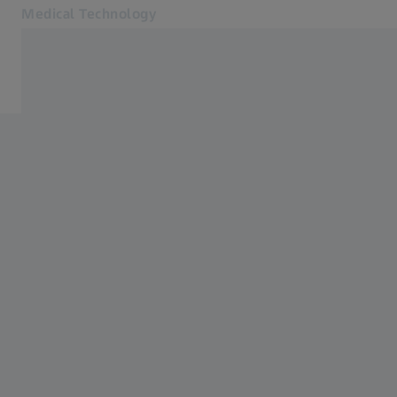
Medical Technology
在另一分頁開啟
for healthcare professionals
MyZEISS
聯絡我們
相關蔡司網站
患者適用
眼科專業人士適用
投資者適用
台灣蔡司