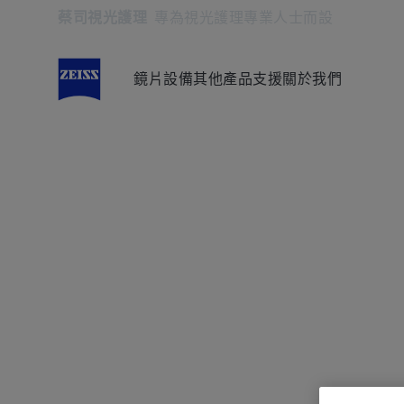
蔡司視光護理
專為視光護理專業人士而設
在另一分頁開啟
鏡片
設備
其他產品
支援
關於我們