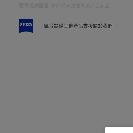
蔡司視光護理
專為視光護理專業人士而設
在另一分頁開啟
鏡片
設備
其他產品
支援
關於我們