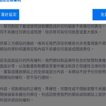
 通知
法律聲明
能包含您所在國家/地區尚未宣傳或提供的產品和服務參考資訊
供這些產品或服務。如有需要，您可聯絡我們當地的業務組織，
ie 喜好設定
全
我們網站上展示的產品和服務並不構成具有約束力的銷售邀約。
，蔡司對因下載或使用該軟體造成的任何損害不承擔任何責任。
司不承擔任何責任或保證，除非蔡司有任何故意或重大過失。
供第三方網站的連結。唯有在我們深信供應商也非常重視客戶資
網站的資料保護規定和內容不承擔任何直接或間接責任。
容及版面設計的所有權利。我們網站和品牌所包含的智慧財產權
面設計等，以及動畫和軟體皆受著作權法和其它保護性法律的保
、重製或播放網站上的全部或部分內容。本網站不授予任何使用
閉網站的權利，恕不另行通知。
內容，但對網站的正確性、準確性、完整性或不間斷瀏覽不承擔
間接損害承擔任何責任，包括因使用我們的網站或與網站上提供
所提供資訊的權利。