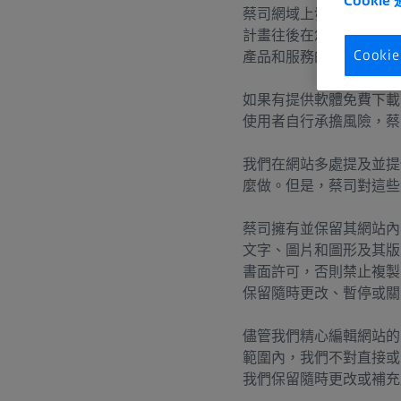
Cookie
蔡司網域上發佈的訊息可
永續發展
計畫往後在您所在國家提
Cook
產品和服務的相關資訊。
系統認證
如果有提供軟體免費下載
使用者自行承擔風險，蔡
我們在網站多處提及並提
麼做。但是，蔡司對這些
蔡司擁有並保留其網站內
文字、圖片和圖形及其版
書面許可，否則禁止複製
保留隨時更改、暫停或關
儘管我們精心編輯網站的
範圍內，我們不對直接或
我們保留隨時更改或補充