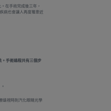
化。在手術完成後三年，
疾病也會讓人再度罹患近
方法。手術過程共有三個步
）。
療遠視時則汽化眼睛光學