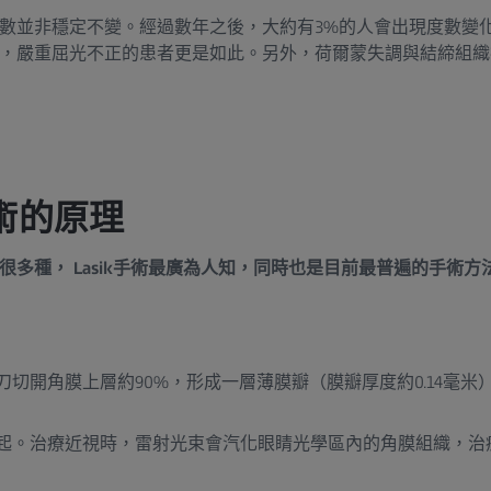
數並非穩定不變。經過數年之後，大約有3%的人會出現度數變
，嚴重屈光不正的患者更是如此。另外，荷爾蒙失調與結締組織
術的原理
很多種， Lasik手術最廣為人知，同時也是目前最普遍的手術
切開角膜上層約90%，形成一層薄膜瓣（膜瓣厚度約0.14毫米
起。治療近視時，雷射光束會汽化眼睛光學區內的角膜組織，治