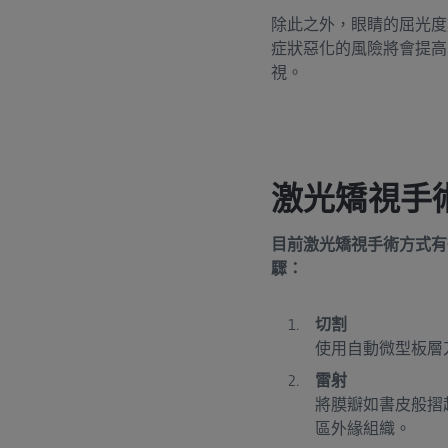
除此之外，眼睛的屈光度
症狀惡化的風險將會提高
視。
激光矯視手
目前激光矯視手術方式有
驟：
切割
使用自動微型板層刀
雷射
將膜瓣如書皮般摺
區外緣組織。