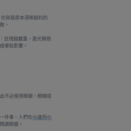
，也就是原本清晰銳利的
救，
事：近視越嚴重，激光矯視
成哪些影響。
從此不必使用眼鏡。眼睛屈
一件事，人們在
40歲到45
閱讀眼鏡。