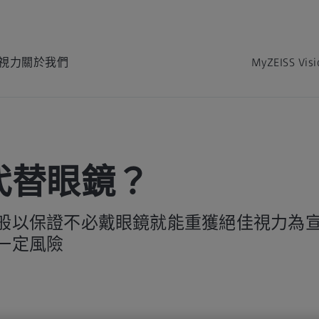
視力
關於我們
MyZEISS Vis
代替眼鏡？
般以保證不必戴眼鏡就能重獲絕佳視力為宣
一定風險