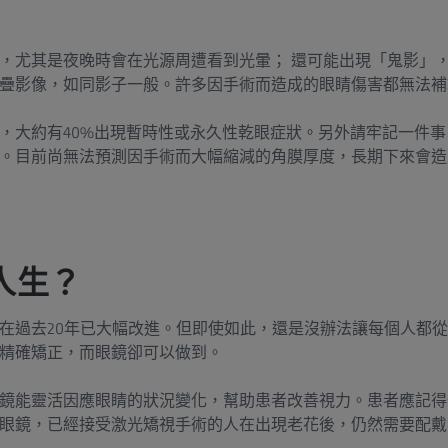
，尤其是夜晚時會在光源周遭看到光暈； 還可能出現「鬼影」
疊影像，如同影子一般。許多因手術而造成的眼睛傷害都無法補
，大約有40%出現暫時性或永久性乾眼症狀。另外請牢記一件
。目前尚無法預測因手術而大幅縮減的角膜厚度，長期下來會造
人生？
在過去20年已大幅改進。但即使如此，還是沒辦法讓每個人都
精確矯正，而眼鏡卻可以做到。
鏡能靈活因應眼睛的狀況變化，幫助患者改善視力。患者應記得
眼鏡，已經接受激光矯視手術的人在出現老花後，仍然需要配戴