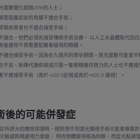
光度數變化超過20%的人士；
淚管阻塞症狀的角膜不適合手術；
等眼疾患者也不適合接受手術；
不適合，他們必須先接受傳統手術治療， 以人工水晶體取代因
術後通常不再需要配戴看遠用的眼鏡。
不適合接受手術。因為在九個月的懷孕期間，屈光度數可能會不
合不良、新陳代謝疾病或只靠一隻眼睛維持視力的人士也不應接
應接受手術（高於-6.00 D近視或高於+4.00 D 遠視）。
術後的可能併發症
診所誇大的療效保證時，絕對想不到激光矯視手術可能會導致許
光敏感和暗處視力衰退， 明亮物體變得極為刺眼，而從光點源