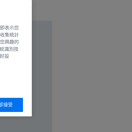
即表示您
收集統計
您興趣的
指紋識別技
偏好設
部接受