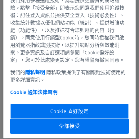
我們採用多種追蹤技術，為您提供更優質的網站體
驗。點擊「接受全部」即表示您同意我們使用追蹤技
術：記住登入資訊並提供安全登入（技術必要性）、
收集統計數據以優化網站功能（統計）、提供增強功
能（功能性），以及推送符合您興趣的內容（行
銷）。同意使用行銷型Cookie時，您同時授權我們啟
用瀏覽器指紋識別技術，以提升網站分析與效能洞
玻璃鏡片
察。更多資訊及自訂選項請參閱「Cookie偏好設
定」，您可於此處變更設定。您有權隨時撤回同意。
玻璃鏡片
曾經是大趨勢，它們根據專業分類以天然玻璃製
成。時至今日，擁有出色的防花特性的玻璃鏡片仍在視光
我們的
隱私聲明
隱私政策提供了有關跟蹤技術使用的
業界佔有一席之地。與人造纖維鏡片相比，玻璃鏡片更為
更多詳細資訊。
實惠，深受顧客喜愛。對於深度數人士，玻璃鏡片能够以
相對
較薄的鏡片
提供所需的矯正——美觀優勢不容小覷。
Cookie 通知
法律聲明
天然玻璃也被建議用於製作雙焦或三焦鏡片，因為不同天
Cookie 喜好設定
然玻璃物料能夠熔化在一起，同時不會形成明顯的分界。
原則上，鏡片物料厚度增加能使其光學更純淨，從而令眼
全部接受
鏡更清澈，且不會出現干擾視力的彩色條紋（所謂色
散）。