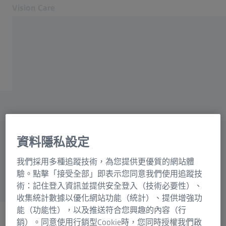
Vision Care
在另一分頁開啟
眼睛健康與視光護理
視光護理
我們的解決方案
關於配鏡和眼睛健康的 一
你的視力
關於我們
切資訊,
MyZEISS Vision
ZEISS 應有盡有.
聯絡我們
資料隱私設定
讓我們為您開啟深入了解自
您附近的蔡司授權眼鏡店
我們採用多種追蹤技術，為您提供更優質的網站體
身視力的大門.
給眼睛護理的專業人士
驗。點擊「接受全部」即表示您同意我們使用追蹤技
相關蔡司網站
術：記住登入資訊並提供安全登入（技術必要性）、
收集統計數據以優化網站功能（統計）、提供增強功
給眼睛護理的專業人士
能（功能性），以及推送符合您興趣的內容（行
ZEISS Sunlens
銷）。同意使用行銷型Cookie時，您同時授權我們啟