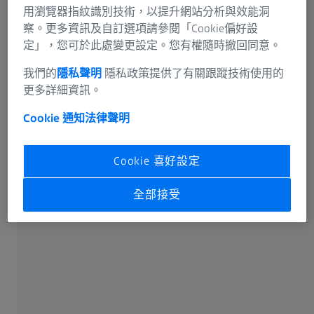
資訊殘留風險
開始了解。
用瀏覽器指紋識別技術，以提升網站分析與效能洞
蔡司集團
察。更多資訊及自訂選項請參閱「Cookie偏好設
定」，您可於此處變更設定。您有權隨時撤回同意。
我們的
隱私聲明
隱私政策提供了有關跟蹤技術使用的
更多詳細資訊。
常用
Cookie 通知
法律聲明
為什麼優良視力很重要
Cookie 喜好設定
遠用眼鏡和閱讀眼鏡
全部接受
蔡司線上視力檢測
用於清潔鏡片和螢幕的蔡司產品
有關蔡司