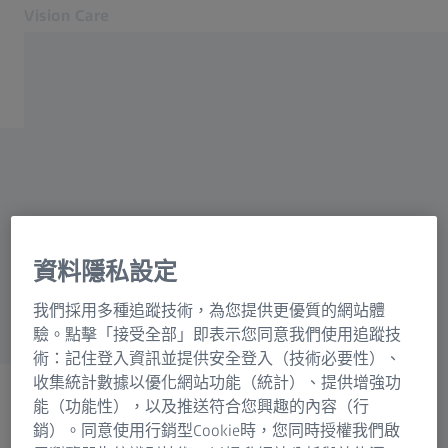
Vision Care
在另一分頁開啟
眼睛健康與視光護理
我們的解決方案
尋找理想的眼鏡店？
你的視力
關於我們
我們知道一些不錯的眼鏡店
MyZEISS Vision
——很高興為您介紹我們信
聯絡我們
資料隱私設定
任的蔡司授權經銷商​。
您附近的蔡司授權眼鏡店
我們採用多種追蹤技術，為您提供更優質的網站體
給眼睛護理的專業人士
驗。點擊「接受全部」即表示您同意我們使用追蹤技
術：記住登入資訊並提供安全登入（技術必要性）、
相關蔡司網站
收集統計數據以優化網站功能（統計）、提供增強功
能（功能性），以及推送符合您興趣的內容（行
給眼睛護理的專業人士
銷）。同意使用行銷型Cookie時，您同時授權我們啟
ZEISS Sunlens