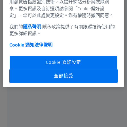
用瀏覽器指紋識別技術，以提升網站分析與效能洞
資訊殘留風險
察。更多資訊及自訂選項請參閱「Cookie偏好設
蔡司集團
定」，您可於此處變更設定。您有權隨時撤回同意。
常用
我們的
隱私聲明
隱私政策提供了有關跟蹤技術使用的
更多詳細資訊。
為什麼優良視力很重要
Cookie 通知
法律聲明
遠用眼鏡和閱讀眼鏡
Cookie 喜好設定
蔡司線上視力檢測
全部接受
用於清潔鏡片和螢幕的蔡司產品
有關蔡司
關於