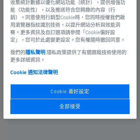
收集統計數據以優化網站功能（統計）、提供增強功
能（功能性），以及推送符合您興趣的內容（行
容易配戴，現代的鏡架和鏡片令配戴眼鏡非常舒適。現今
銷）。同意使用行銷型Cookie時，您同時授權我們啟
使用的高折射率塑膠鏡片亦大大降低堅固的眼鏡鏡片的重
用瀏覽器指紋識別技術，以提升網站分析與效能洞
量。現代的漸進鏡片容許配戴者無論遠近均能看得清楚。
察。更多資訊及自訂選項請參閱「Cookie偏好設
防反射鏡片防止惱人的的反射；當暴露於紫外線時，自動
定」，您可於此處變更設定。您有權隨時撤回同意。
變色（也稱為光致變色）眼鏡鏡片會變暗。眼鏡也能保護
您的眼睛免受污垢、灰塵和昆蟲的侵擾。每種場合都有相
我們的
隱私聲明
隱私政策提供了有關跟蹤技術使用的
應適用的眼鏡，包括需長時間坐在電腦或平板電腦前的
工
更多詳細資訊。
作眼鏡
，例如那些主要是想在近距離擁有舒適清晰視力的
Cookie 通知
法律聲明
人，可按需訂製。對於眼鏡滿足活動的要求也同樣適用，
例如體育和休閒活動。特殊的設計和生產技術使人們可以
根據自己的臉型來配合高度彎曲的眼鏡架製作鏡片。特別
Cookie 喜好設定
的、創新的鍍膜技術使以前相當容易損壞的塑膠鏡片變為
耐用而精確的視力輔助工具。
全部接受
缺點：
具有較強屈光度的鏡片會因為重量和厚度令人感到不適。