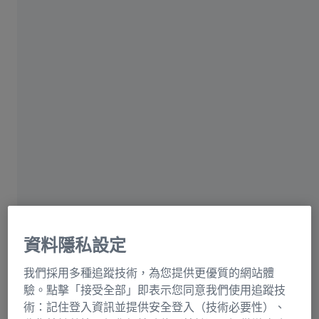
找到阻止視力自然弱化的方法。但是眼鏡、隱形眼鏡或者
手術使得每個人擁有清晰的視力成為可能。以下是眼鏡、
鐳射手術和隱形眼鏡的所有利弊資訊。
歸功於醫療技術的進步， 今天的驗的師或眼科醫師可以
幫助幾乎所有存在視力問題的人。眼鏡、隱形眼鏡和鐳射
手術都可以實現更清晰的視覺。每個矯正視力弱化的方法
中都有其優點和缺點。以下資訊將幫助消費者決定選擇適
合自己的方法：
眼鏡—始於13世紀，適用於每一種場合的經
典
資料隱私設定
眼鏡是矯正視力問題最常用的有效方法。現代、單獨定制
我們採用多種追蹤技術，為您提供更優質的網站體
的眼鏡幾乎適用於每一種場合和每種視力需要。
驗。點擊「接受全部」即表示您同意我們使用追蹤技
術：記住登入資訊並提供安全登入（技術必要性）、
優點：