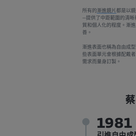
所有的
漸進鏡片
都是以鏡
—提供了中距範圍的清晰
質和個人化的程度。漸進
善。
漸進表面也稱為自由成型
些表面單元會根據配戴者
需求而量身訂製。
蔡
1981
引進自由成