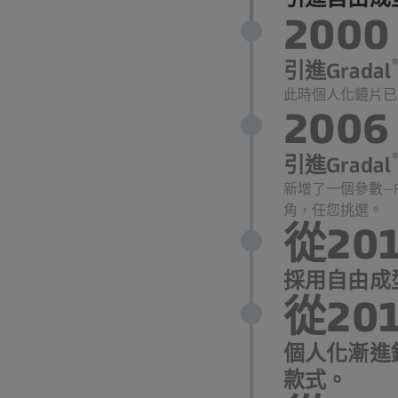
2000
引進Gradal
此時個人化鏡片已
2006
引進Gradal
新增了一個參數—Fra
角，任您挑選。
從20
採用自由成
從20
個人化漸進
款式。