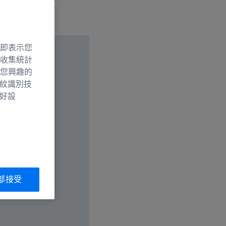
即表示您
收集統計
您興趣的
指紋識別技
偏好設
部接受