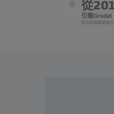
從20
引進Gradal I
為您的眼睛量身訂