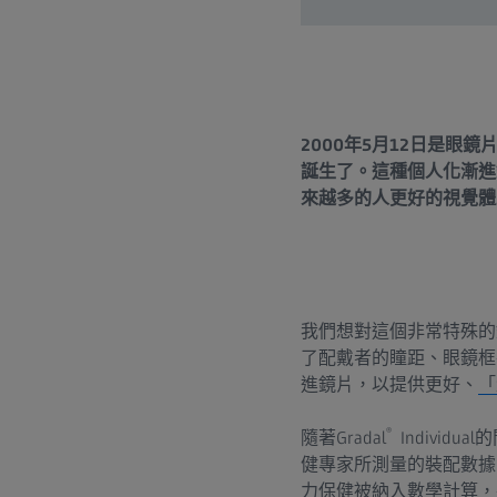
2000年5月12日是眼
誕生了。這種個人化漸進
來越多的人更好的視覺體
我們想對這個非常特殊的
了配戴者的瞳距、眼鏡框
進鏡片，以提供更好、
「
®
隨著Gradal
Indivi
健專家所測量的裝配數據，每
力保健被納入數學計算，