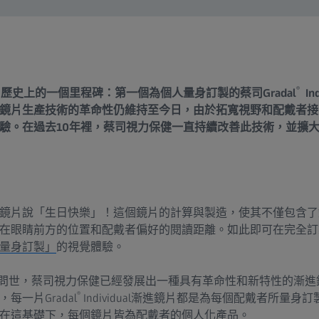
®
鏡片歷史上的一個里程碑：第一個為個人量身訂製的蔡司Gradal
In
鏡片生產技術的革命性仍維持至今日，由於拓寬視野和配戴者接
驗。在過去10年裡，蔡司視力保健一直持續改善此技術，並擴
鏡片說「生日快樂」！這個鏡片的計算與製造，使其不僅包含了
在眼睛前方的位置和配戴者偏好的閱讀距離。如此即可在完全訂
量身訂製」
的視覺體驗。
dual的問世，蔡司視力保健已經發展出一種具有革命性和新特性的
®
一片Gradal
Individual漸進鏡片都是為每個配戴者所量
在這基礎下，每個鏡片皆為配戴者的個人化產品。