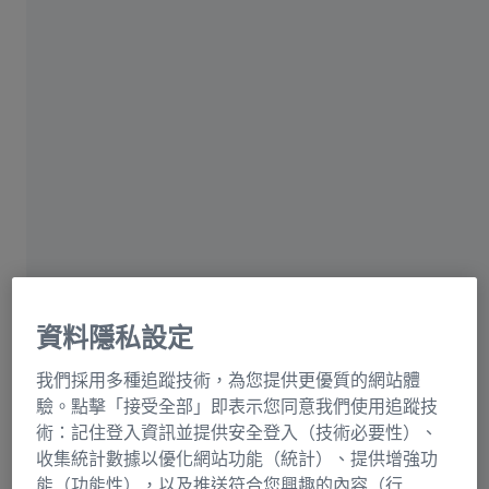
各種可能的材料
客製化生產
導航
最高光學品質的物鏡和光柵
蔡司半導體的同步加速器光學元件和 X 光光柵
資料隱私設定
<50 nrad
我們採用多種追蹤技術，為您提供更優質的網站體
驗。點擊「接受全部」即表示您同意我們使用追蹤技
術：記住登入資訊並提供安全登入（技術必要性）、
在平面鏡長度達到約 200 mm 時，斜率誤差 <50 nrad
在
收集統計數據以優化網站功能（統計）、提供增強功
能（功能性），以及推送符合您興趣的內容（行