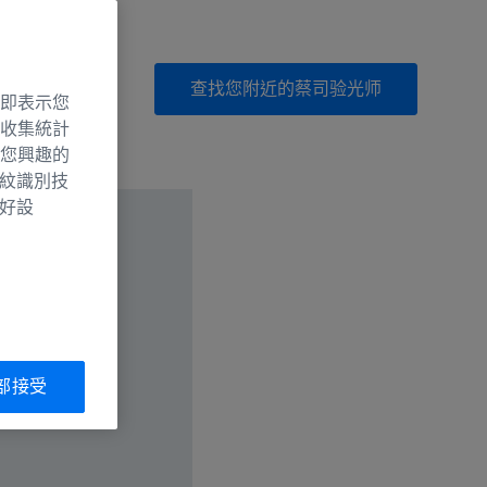
查找您附近的蔡司验光师
即表示您
收集統計
您興趣的
指紋識別技
偏好設
部接受