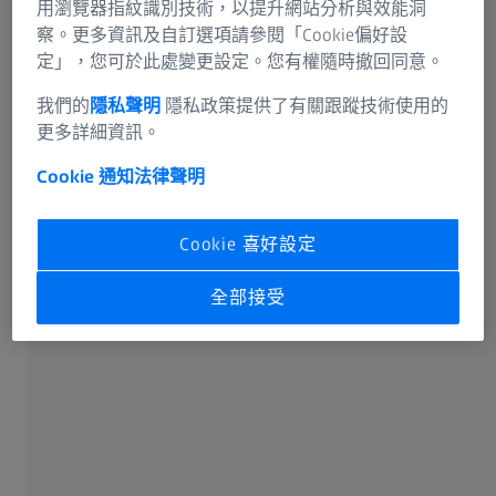
用瀏覽器指紋識別技術，以提升網站分析與效能洞
察。更多資訊及自訂選項請參閱「Cookie偏好設
定」，您可於此處變更設定。您有權隨時撤回同意。
我們的
隱私聲明
隱私政策提供了有關跟蹤技術使用的
更多詳細資訊。
哪種眼鏡適合我的臉型？
Cookie 通知
法律聲明
Cookie 喜好設定
全部接受
1. 自拍照片
2. 調整臉部樣板