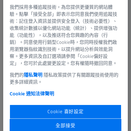
與視光師進行一對一諮詢，是製造完美適配的眼鏡的重要
我們採用多種追蹤技術，為您提供更優質的網站體
關鍵。他們不僅具備豐富的專業知識，同時也能十分專業
驗。點擊「接受全部」即表示您同意我們使用追蹤技
地照顧客戶的特殊要求。每個人的眼睛都是獨一無二的，
術：記住登入資訊並提供安全登入（技術必要性）、
視覺需求和習慣也是如此。視光師越了解你的視覺資料和
收集統計數據以優化網站功能（統計）、提供增強功
視覺習慣，就越能根據你的視覺需求精準地客制你的專屬
能（功能性），以及推送符合您興趣的內容（行
眼鏡。這是讓你的眼鏡完美搭配你的生活型態以及提供優
銷）。同意使用行銷型Cookie時，您同時授權我們啟
異的視覺矯正效果的唯一方法。
用瀏覽器指紋識別技術，以提升網站分析與效能洞
察。更多資訊及自訂選項請參閱「Cookie偏好設
因此，視光師花時間與你進行諮詢，是非常重要的步驟。
定」，您可於此處變更設定。您有權隨時撤回同意。
他們會詢問有關健康的問題，並與你討論你對新眼鏡的期
望。
選擇眼鏡必須考量到許多不同的因素，包括：
我們的
隱私聲明
隱私政策提供了有關跟蹤技術使用的
更多詳細資訊。
你平時進行甚麼日常活動？你如何規劃你的日常時
間？
Cookie 通知
法律聲明
你甚麼情況下最常使用眼鏡？家中？工作上？何時
進行運動或偏好某些的特定興趣？
Cookie 喜好設定
你經常使用如：手提電腦、平板電腦或智能手機等
全部接受
數碼裝置嗎？