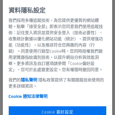
可能比不戴的傷害還大。那是因為深色鏡片會減少穿透鏡
片的光線，從而使瞳孔擴張。所以如果太陽鏡片的紫外線
資料隱私設定
防護等級很低，那事實上可能會對角膜和結膜，眼睛內部
如晶狀體，甚至是視網膜造成傷害。除了眩光防護以外，
我們採用多種追蹤技術，為您提供更優質的網站體
太陽眼鏡最重要的是必須具備優良的紫外線防護。清澈鏡
驗。點擊「接受全部」即表示您同意我們使用追蹤技
片也應該具備紫外線防護，才能確保眼睛免受到紫外線輻
術：記住登入資訊並提供安全登入（技術必要性）、
射的傷害。
收集統計數據以優化網站功能（統計）、提供增強功
能（功能性），以及推送符合您興趣的內容（行
銷）。同意使用行銷型Cookie時，您同時授權我們啟
用瀏覽器指紋識別技術，以提升網站分析與效能洞
察。更多資訊及自訂選項請參閱「Cookie偏好設
定」，您可於此處變更設定。您有權隨時撤回同意。
我們的
隱私聲明
隱私政策提供了有關跟蹤技術使用的
更多詳細資訊。
Cookie 通知
法律聲明
Cookie 喜好設定