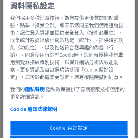
資料隱私設定
適合兒童的眼鏡
我們採用多種追蹤技術，為您提供更優質的網站體
您應該先讓孩子表示喜歡哪種鏡框。顏色正確，孩子才有
驗。點擊「接受全部」即表示您同意我們使用追蹤技
動力並樂意戴眼鏡。鏡框的外觀要配合您的孩子，這樣他
術：記住登入資訊並提供安全登入（技術必要性）、
們才會喜歡戴眼鏡，且不會覺得戴眼鏡很奇怪。基本上，
收集統計數據以優化網站功能（統計）、提供增強功
兒童對於鏡框的期待和大人差不多。不過，更重要的是符
能（功能性），以及推送符合您興趣的內容（行
合臉型。兒童眼鏡應該要舒適，戴起來很平穩不會滑動。
銷）。同意使用行銷型Cookie時，您同時授權我們啟
這對嬰兒或剛學走路的小孩來說格外重要。
用瀏覽器指紋識別技術，以提升網站分析與效能洞
察。更多資訊及自訂選項請參閱「Cookie偏好設
定」，您可於此處變更設定。您有權隨時撤回同意。
正確符合臉型
我們的
隱私聲明
隱私政策提供了有關跟蹤技術使用的
更多詳細資訊。
鏡框不應太大或太小，也不能妨礙兒童自由活動。眼鏡尺
Cookie 通知
法律聲明
寸視眼眶大小與兒童兩眼之間的距離而定。眼鏡不能壓到
兒童的臉頰，以免造成壓力和不適，這點很重要。此外，
眼鏡不能比眉毛還高或比臉部還寬。一般來說，鏡框越小
Cookie 喜好設定
越不容易對兒童造成干擾。但同時眼鏡也要夠大，才能讓