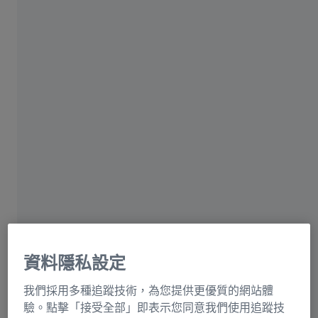
資訊殘留風險
蔡司集團
今日的現代處方鏡片真的是科技的奇蹟。如果您想要盡可
能長久享用您的眼鏡，重要的不僅是要好好照護眼鏡。另
資料隱私設定
外也重要的是要保護鏡片不受到外來的因素損壞。
我們採用多種追蹤技術，為您提供更優質的網站體
無論您是近視或遠視，使用正確的處方鏡片可使您輕而易
驗。點擊「接受全部」即表示您同意我們使用追蹤技