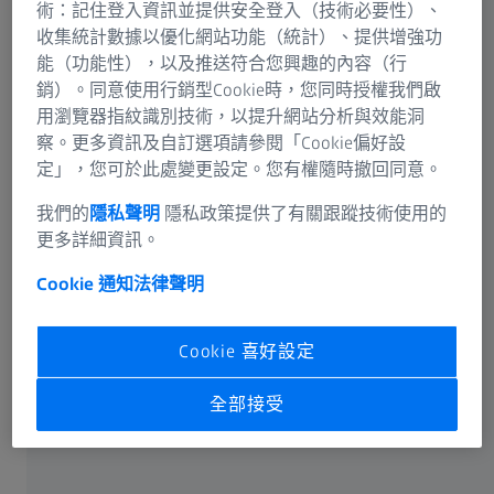
舉得到清晰的視力。特別由配鏡師為您的個人處方所適配
術：記住登入資訊並提供安全登入（技術必要性）、
的眼鏡，可以讓您享受多年配戴眼鏡的樂趣。但是有個重
收集統計數據以優化網站功能（統計）、提供增強功
要的條件是，您必須正確地保護您的處方鏡片，並以適當
能（功能性），以及推送符合您興趣的內容（行
方式使用。因為錯誤使用先進技術的現代眼鏡可能導致鏡
銷）。同意使用行銷型Cookie時，您同時授權我們啟
片刮傷，或受到其他的損傷。
用瀏覽器指紋識別技術，以提升網站分析與效能洞
察。更多資訊及自訂選項請參閱「Cookie偏好設
對於塑膠鏡片來說，這情況更為貼切。 即使對於超薄和
定」，您可於此處變更設定。您有權隨時撤回同意。
脆弱的塑膠鏡片來說,
高科技鍍層
仍提供了最高層級的保
我們的
隱私聲明
隱私政策提供了有關跟蹤技術使用的
護，但是仍可能會受到刮傷。這會導致使您的鏡片變得沒
更多詳細資訊。
那清澈，透過它們觀看更加不易，且視覺變得較不輪廓鮮
明。然而，這是可以避免的。這裡有些有用的點子：
Cookie 通知
法律聲明
Cookie 喜好設定
超細纖維鏡片布
全部接受
在例常性維護您的眼鏡時，重要的是只能使用超細纖維製
成的清潔布。您可在眼睛護理專業人士之處買到。它們可
吸附灰塵和污垢。這種稱為乾洗的過程，可去除灰塵微粒