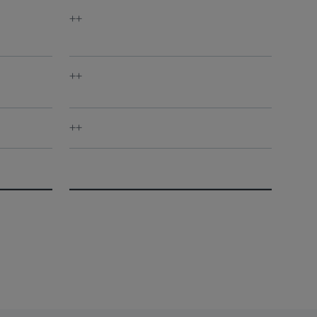
++
++
++