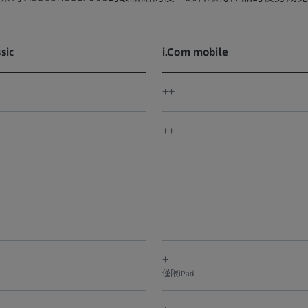
sic
i.Com mobile
++
++
+
僅限iPad