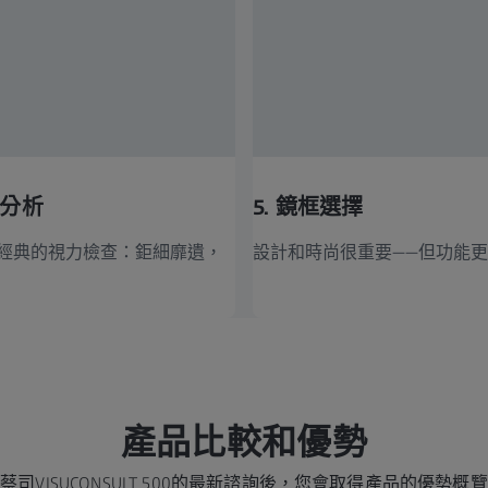
現分析
5. 鏡框選擇
 經典的視力檢查：鉅細靡遺，
設計和時尚很重要——但功能
產品比較和優勢
蔡司VISUCONSULT 500的最新諮詢後，您會取得產品的優勢概