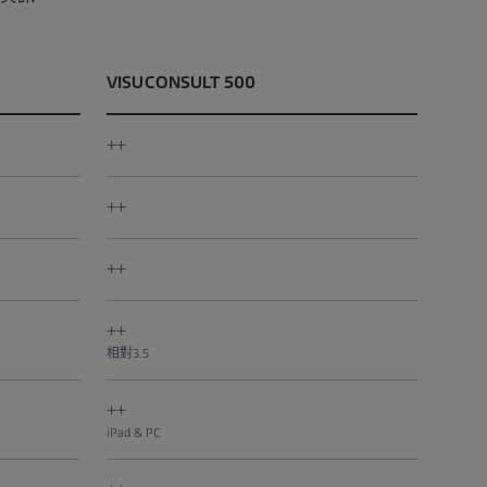
VISUCONSULT 500
++
++
++
++
相對3.5
++
iPad & PC