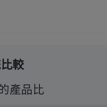
統比較
500的產品比