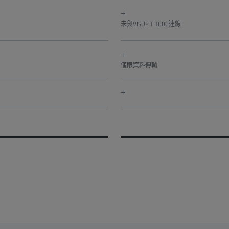
+
未與VISUFIT 1000連線
+
僅限資料傳輸
+