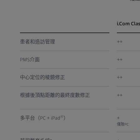
i.Com Clas
患者和造訪管理
++
PMS介面
++
中心定位的稜鏡修正
++
根據後頂點距離的最終度數修正
++
®
多平台（PC + iPad
）
+
僅限PC