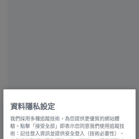
想要防藍光而且免受強烈紫藍光反射的困
擾？
我們能滿足您的所有需求。
與一般防藍光鍍膜不同，蔡司藍光防護
®
BlueGuard
結合最新有機化學技術，將藍光
防護功能整合於鏡片物料。防護更強，更美
觀。
資料隱私設定
我們採用多種追蹤技術，為您提供更優質的網站體
驗。點擊「接受全部」即表示您同意我們使用追蹤技
術：記住登入資訊並提供安全登入（技術必要性）、