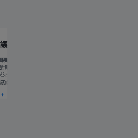
讓眼睛放鬆休息。
眼睛疲勞？乾眼？發熱眼睛？頭痛？視覺不適？
長時間凝視螢幕
對眼睛來說是一項艱鉅工作。在當今需要隨時凝視螢幕的時代，
蔡司藍光防護鏡片專為解決數位視覺疲勞而設計。您的眼睛將會
感謝您。
緩解數位視覺疲勞的提示