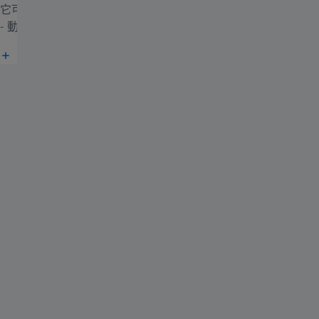
它可阻擋高達 40% 的潛在有害藍光，並提供全面的紫外線防護
1
- 動態二重奏保護您的眼睛。
藍光眼鏡為何如此重要？