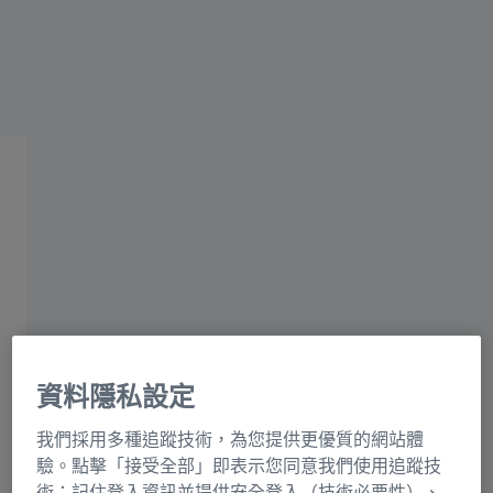
資訊殘留風險
蔡司集團
MyZEISS Vision
為您眼睛健康保駕護航的
終身伴侶。
註冊
資料隱私設定
我們採用多種追蹤技術，為您提供更優質的網站體
驗。點擊「接受全部」即表示您同意我們使用追蹤技
術：記住登入資訊並提供安全登入（技術必要性）、