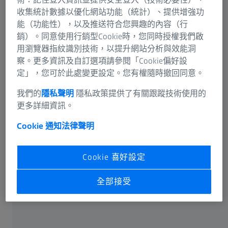
收集統計數據以優化網站功能（統計）、提供增強功
能（功能性），以及推送符合您興趣的內容（行
希望註冊並延長蔡司光學磁吸式鏡片保固
銷）。同意使用行銷型Cookie時，您同時授權我們啟
期？
用瀏覽器指紋識別技術，以提升網站分析與效能洞
察。更多資訊及自訂選項請參閱「Cookie偏好設
定」，您可於此處變更設定。您有權隨時撤回同意。
我們的
隱私聲明
隱私政策提供了有關跟蹤技術使用的
更多詳細資訊。
正在尋找記錄您蔡司產品和處方資料的地
方？
Cookie 通知
法律聲明
Cookie 喜好設定
全部接受
想要隨時掌握最新的視光護理相關資訊？