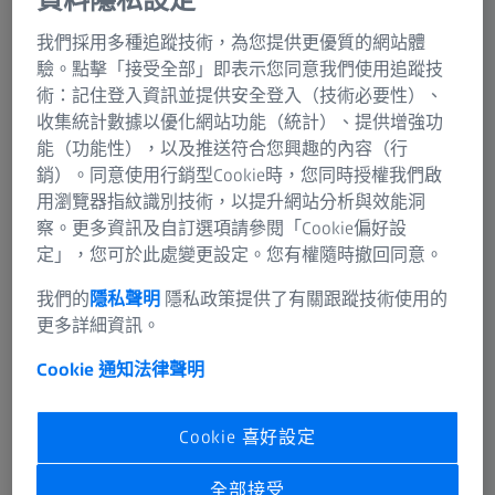
我們採用多種追蹤技術，為您提供更優質的網站體
驗。點擊「接受全部」即表示您同意我們使用追蹤技
術：記住登入資訊並提供安全登入（技術必要性）、
收集統計數據以優化網站功能（統計）、提供增強功
能（功能性），以及推送符合您興趣的內容（行
銷）。同意使用行銷型Cookie時，您同時授權我們啟
用瀏覽器指紋識別技術，以提升網站分析與效能洞
察。更多資訊及自訂選項請參閱「Cookie偏好設
PRK手術步驟詳解
定」，您可於此處變更設定。您有權隨時撤回同意。
PRK雷射包括哪些步驟
我們的
隱私聲明
隱私政策提供了有關跟蹤技術使用的
更多詳細資訊。
PRK手術的準備工作從治療日期前幾週開始。您的醫師會
建議您在手術前四到兩週停止配戴隱形眼鏡（取決於您配
Cookie 通知
法律聲明
戴的鏡片類型）。在治療前一天或治療當天，您應避免使
用化妝品、香水、乳霜或類似產品。這些產品可能會在眼
睛周圍殘留，增加術後感染的風險。
Cookie 喜好設定
在進行PRK眼科手術當天，您將作為門診患者在您選擇的
全部接受