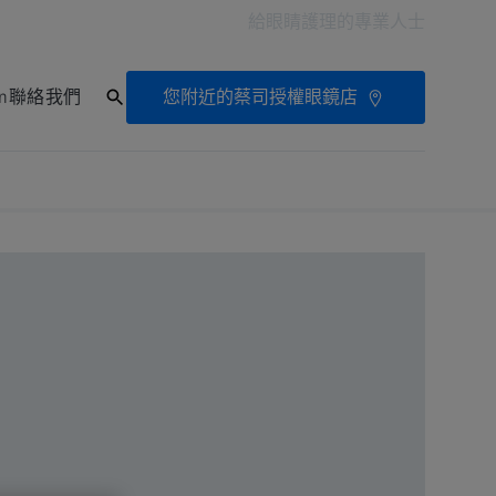
給眼睛護理的專業人士
您附近的蔡司授權眼鏡店
on
聯絡我們
診所搜尋器
常見問題