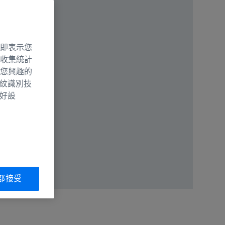
即表示您
收集統計
您興趣的
指紋識別技
偏好設
部接受