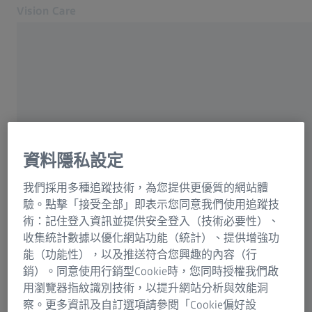
Vision Care
在另一分頁開啟
眼睛健康與視光護理
視光護理
我們的解決方案
你的視力
關於我們
資料隱私設定
MyZEISS Vision
常用
聯絡我們
我們採用多種追蹤技術，為您提供更優質的網站體
驗。點擊「接受全部」即表示您同意我們使用追蹤技
您附近的蔡司授權眼鏡店
為什麼優良視力很重要
術：記住登入資訊並提供安全登入（技術必要性）、
給眼睛護理的專業人士
收集統計數據以優化網站功能（統計）、提供增強功
遠用眼鏡和閱讀眼鏡
相關蔡司網站
能（功能性），以及推送符合您興趣的內容（行
銷）。同意使用行銷型Cookie時，您同時授權我們啟
給眼睛護理的專業人士
用瀏覽器指紋識別技術，以提升網站分析與效能洞
蔡司線上視力檢測
ZEISS Sunlens
察。更多資訊及自訂選項請參閱「Cookie偏好設