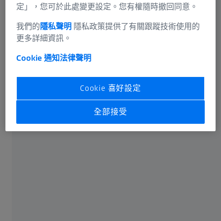
資訊殘留風險
定」，您可於此處變更設定。您有權隨時撤回同意。
用於清潔鏡片和螢幕的蔡司產品
蔡司集團
我們的
隱私聲明
隱私政策提供了有關跟蹤技術使用的
更多詳細資訊。
有關蔡司
Cookie 通知
法律聲明
關於
Cookie 喜好設定
職涯
全部接受
新聞中心
合規
社交媒體