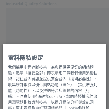
Industrial Quality Solutions
在另一分頁開啟
產業
主頁
軟體
常用
系統
服務
關於我們
資料隱私設定
訂閱資訊
聯絡
我們採用多種追蹤技術，為您提供更優質的網站體
聯絡我們: +886221825017
客戶成功故事
驗。點擊「接受全部」即表示您同意我們使用追蹤技
相關蔡司網站
術：記住登入資訊並提供安全登入（技術必要性）、
收集統計數據以優化網站功能（統計）、提供增強功
最新活動
#手持式量測方案
能（功能性），以及推送符合您興趣的內容（行
顯微鏡解決方案
銷）。同意使用行銷型Cookie時，您同時授權我們啟
去碳化
蔡司集團
用瀏覽器指紋識別技術，以提升網站分析與效能洞
察。更多資訊及自訂選項請參閱「Cookie偏好設