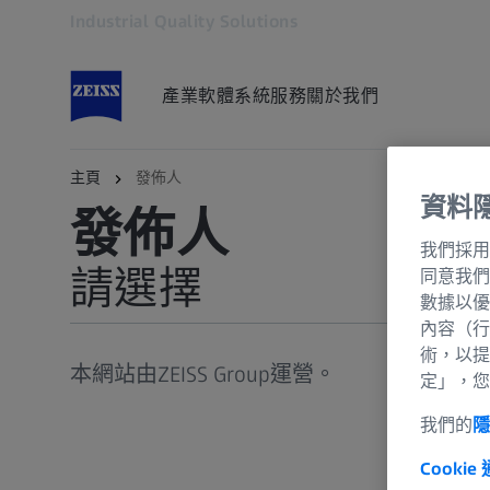
Industrial Quality Solutions
在另一分頁開啟
產業
軟體
系統
服務
關於我們
主頁
發佈人
蔡司工業品質解決方案
資料
發佈人
我們採用
請選擇
同意我們
數據以優
內容（行
發佈人
術，以提
本網站由ZEISS Group運營。
定」，您
法律聲明
我們的
一般條款和條件
Cookie
資料保護