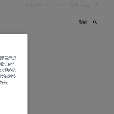
聯絡我們: +886221825017
台灣（地區)
聯絡
即表示您
收集統計
您興趣的
指紋識別技
偏好設