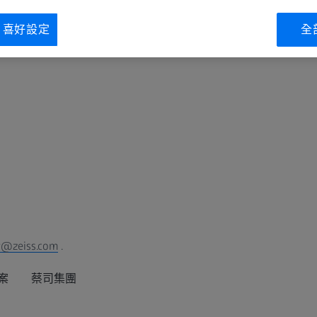
ie 喜好設定
全
@zeiss.com
.
案
蔡司集團