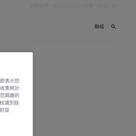
聯絡我們: +886221825017
台灣（地區)
聯絡
即表示您
收集統計
您興趣的
指紋識別技
偏好設