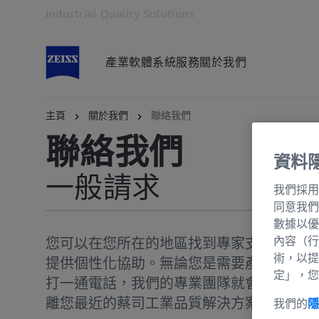
Industrial Quality Solutions
在另一分頁開啟
產業
軟體
系統
服務
關於我們
主頁
關於我們
聯絡我們
蔡司工業品質解決方案
聯絡我們
資料
一般請求
我們採用
同意我們
數據以優
一般請求
內容（行
您可以在您所在的地區找到專家支援：我們
服務請求
術，以提
提供個性化協助。無論您是需要產品資訊、
定」，您
打一通電話，我們的專業團隊就會為您提供
離您最近的蔡司工業品質解決方案代表取得
我們的