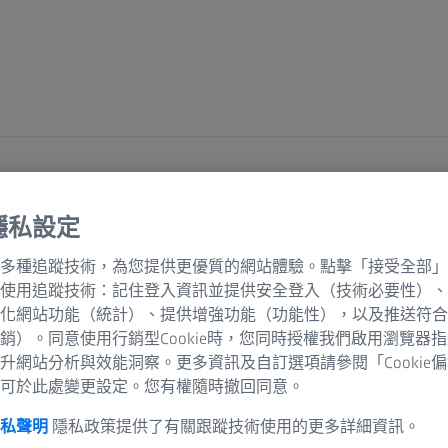
隱私設定
多種追蹤技術，為您提供更優質的網站體驗。點擊「接受全部」
使用追蹤技術：記住登入資訊並提供安全登入（技術必要性）、
化網站功能（統計）、提供增強功能（功能性），以及推送符合
銷）。同意使用行銷型Cookie時，您同時授權我們啟用瀏覽器
的網路覆蓋多個國家，可確保根據您的具體需求
升網站分析與效能洞察。更多資訊及自訂選項請參閱「Cookie
技術指導還是應用支援，只需點選一下滑鼠或撥
可於此處變更設定。您有權隨時撤回同意。
服務。請填寫聯絡表或使用下面的聯絡資訊，與
聯絡！
隱私聲明
隱私政策提供了有關跟蹤技術使用的更多詳細資訊。