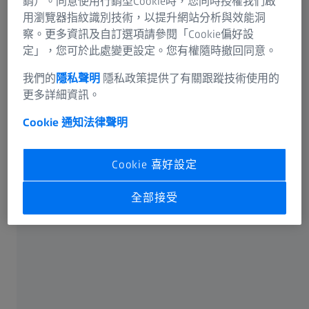
銷）。同意使用行銷型Cookie時，您同時授權我們啟
使用旋轉台進行四軸測量
用瀏覽器指紋識別技術，以提升網站分析與效能洞
察。更多資訊及自訂選項請參閱「Cookie偏好設
定」，您可於此處變更設定。您有權隨時撤回同意。
我們的
隱私聲明
隱私政策提供了有關跟蹤技術使用的
更多詳細資訊。
Cookie 通知
法律聲明
裝備齊全，迎接挑戰
Cookie 喜好設定
瞭解蔡司DuraMax的特色功能
全部接受
點選圖片上的圓圈標記，打開資訊框，查看詳情。