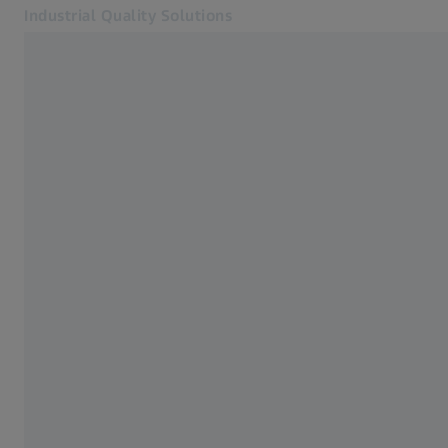
Industrial Quality Solutions
蔡司VAST XXT
旋轉台
配件
蔡司CALYPSO
耐溫
氣動隔振
測量體積
在另一分頁開啟
產業
生產現場三次元量測儀
軟體
系統
服務
關於我們
聯絡
聯絡我們: +886221825017
相關蔡司網站
#手持式量測方案
顯微鏡解決方案
蔡司集團