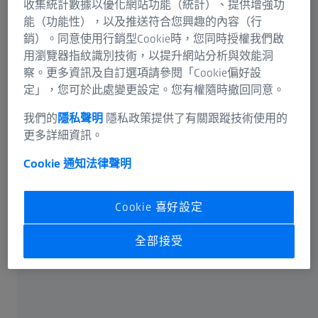
收集統計數據以優化網站功能（統計）、提供增強功
您有權透過附加聲明的方式要求對您的資料進行更正和/
能（功能性），以及推送符合您興趣的內容（行
或補充，您也有權要求刪除用於收集目的的資料或限制對
銷）。同意使用行銷型Cookie時，您同時授權我們啟
此類資料的處理。
用瀏覽器指紋識別技術，以提升網站分析與效能洞
察。更多資訊及自訂選項請參閱「Cookie偏好設
5. 投訴權
定」，您可於此處變更設定。您有權隨時撤回同意。
我們的
隱私聲明
隱私政策提供了有關跟蹤技術使用的
如果您有理由投訴，那麼，您有權向監管機構或我們的資
更多詳細資訊。
料保護長投訴。如要向我們的公司主張權利，請聯絡本資
料保護聲明開始部分所列的聯絡人。
Cookie 通知
法律聲明
個人資料保護委員會籌備處
Cookie 喜好設定
全部接受
資料類別和資料接收方
1. 蔡司使用哪些類別的資料？
蔡司處理的個人資料類別包括