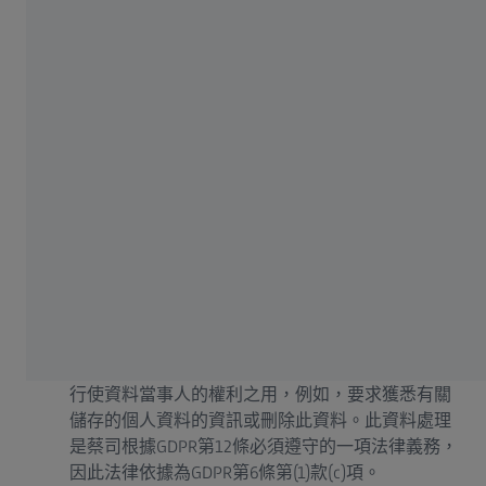
見「
電子資訊
」處理目的）。處理個人資料的法律
依據是根據GDPR第6條第(1)款(a)項徵得資料當事人
的同意。任何人都有權隨時撤銷同意，且隨後即可
生效。
客戶詢問
現有客戶可以使用客戶詢問表單就產品或服務提出
問題，或者詢問諸如有關產品或服務的支援要求。
此資料處理的法律依據是履行合約或根據GDPR第6
條第(1)款(b)項執行合約前措施。
資料隱私權申請
資料隱私權申請表單
可供感興趣的一方或蔡司客戶
行使資料當事人的權利之用，例如，要求獲悉有關
儲存的個人資料的資訊或刪除此資料。此資料處理
是蔡司根據GDPR第12條必須遵守的一項法律義務，
因此法律依據為GDPR第6條第(1)款(c)項。