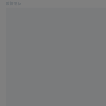
數據隱私
在另一分頁開啟
Cookie通知
聯絡我們
相關蔡司網站
蔡司集團