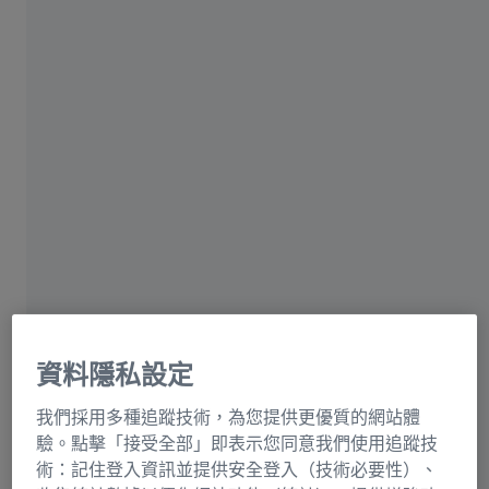
參見
儲存期限
）以及披露對象（如適用）（請參見
資料類
別
）。請您理解，我們必須首先核實申請者的身份，然後
才能提供資訊。
2. 撤銷/反對權
如果您同意我們對您的資料進行某種處理，那麼，您有權
隨時撤銷此項同意，且隨後即可生效。
如果我們出於最重要的合法權益考量而在利益平衡的框架
內處理您的個人資料，那麼，您有權隨時反對這種處理方
式，且隨後即可生效。
3. 資料可攜權
資料隱私設定
您有權要求我們將您的個人資料傳送給其他實體。
我們採用多種追蹤技術，為您提供更優質的網站體
驗。點擊「接受全部」即表示您同意我們使用追蹤技
4. 更正、刪除或限制處理的權利。
術：記住登入資訊並提供安全登入（技術必要性）、