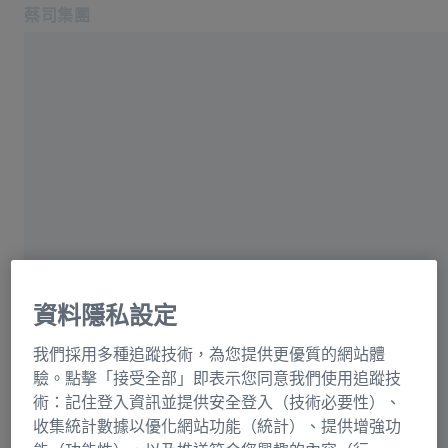
蔡司集團
在另一分頁開啟
台灣
蔡司台灣
聯絡我們
公司資訊
相關蔡司網站
請選擇
ZEISS Group International
法律聲明
資料隱私設定
蔡司台灣
資料保護
我們採用多種追蹤技術，為您提供更優質的網站體
4F, No. 8, Sec.3, Mingshen E. Rd,
驗。點擊「接受全部」即表示您同意我們使用追蹤技
10480 Taipei, Taiwan
術：記住登入資訊並提供安全登入（技術必要性）、
收集統計數據以優化網站功能（統計）、提供增強功