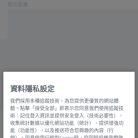
蔡司集團
在另一分頁開啟
台灣
聯絡我們
有任何疑問？
聯絡我們
相關蔡司網站
ZEISS Group International
歡迎隨時聯繫我們。請填寫下方資訊與我們聯
資料隱私設定
繫，我們將很樂意回答您的問題。
我們採用多種追蹤技術，為您提供更優質的網站體
驗。點擊「接受全部」即表示您同意我們使用追蹤技
術：記住登入資訊並提供安全登入（技術必要性）、
收集統計數據以優化網站功能（統計）、提供增強功
聯繫我們
能（功能性），以及推送符合您興趣的內容（行
銷）。同意使用行銷型Cookie時，您同時授權我們啟